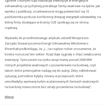
zgodnie z którymi rząd odblokuje inwestycje w energetyce
odnawialnej i przychylniej potraktuje farmy wiatrowe na lądzie. Jak
wynika z publikacji, oczekiwania te mogą potwierdzić się 10
października podczas konferencji
Areopag energetyki odnawialnej
, na
której firmy działające w branży OZE spotkają się ze stroną
rządową.
Wywiadu do przedmiotowego artykułu udzielił Wiceprezes
Zarządu Stowarzyszenia Energii Odnawialnej Włodzimierz
Ehrenhalt podkreślając, że „(…) w rządzie rośnie zrozumienie, że
trzeba rozruszać ten sektor. Rząd daje sygnały o chęci zwiększania
inwestycji. Tymczasem na rynku wciąż mamy ponad 2000 MW
różnych projektów wiatrowych z pozwoleniami na budowę, czyli
takich, które potencjalnie nadają się do aukcji. Żeby odblokować
sytuację, potrzebne byłyby zmiany w przepisach, które
umożliwiłyby wymianę turbin w planowanych farmach wiatrowych
na bardziej nowoczesne bez utraty pozwolenia na budowę”.
Więcej