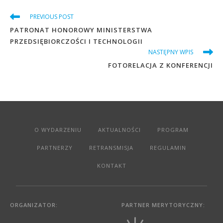
PREVIOUS POST
PATRONAT HONOROWY MINISTERSTWA
PRZEDSIĘBIORCZOŚCI I TECHNOLOGII
NASTĘPNY WPIS
FOTORELACJA Z KONFERENCJI
O WYDARZENIU
AKTUALNOŚCI
PROGRAM
PARTNERZY
RETRANSMISJA
REGULAMIN
KONTAKT
ORGANIZATOR:
PARTNER MERYTORYCZNY: